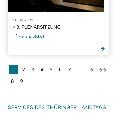
20.05.2026
43. PLENARSITZUNG
Plenarprotokoll
…
1
2
3
4
5
6
7
8
9
SERVICES DES THÜRINGER LANDTAGS