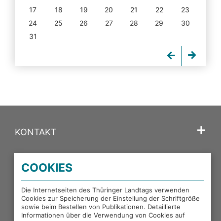
17
18
19
20
21
22
23
24
25
26
27
28
29
30
31
KONTAKT
SPRACHE
COOKIES
PORTALE DES THÜRINGER LANDTAGS
Die Internetseiten des Thüringer Landtags verwenden
Cookies zur Speicherung der Einstellung der Schriftgröße
sowie beim Bestellen von Publikationen. Detaillierte
EXTERNE LINKS
Informationen über die Verwendung von Cookies auf