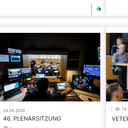
14 
24.06.2026
46. PLENARSITZUNG
VETE