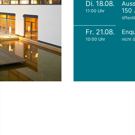
Di. 18.08.
Auss
150 
11:00 Uhr
öffentl
Fr. 21.08.
Enqu
10:00 Uhr
nicht ö