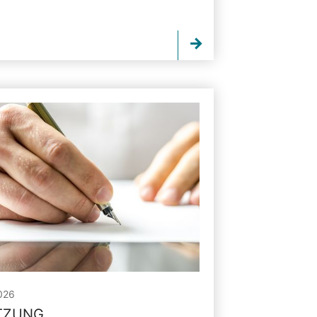
026
ITZUNG