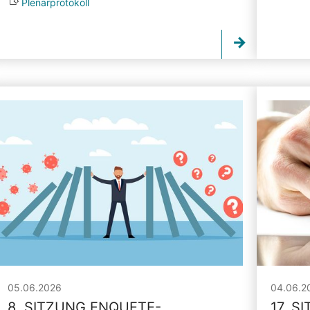
Plenarprotokoll
05.06.2026
04.06.2
8. SITZUNG ENQUETE-
17. S