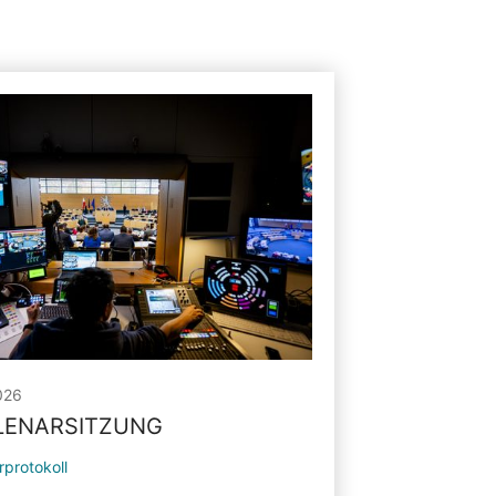
026
PLENARSITZUNG
rprotokoll