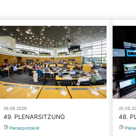
26.06.2026
25.06.2
49. PLENARSITZUNG
48. 
Plenarprotokoll
Plena