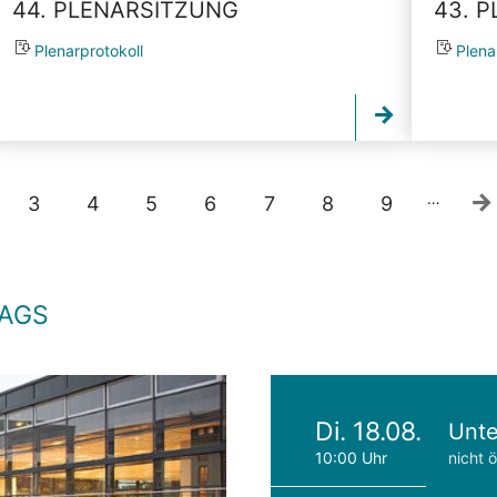
44. PLENARSITZUNG
43. 
Plenarprotokoll
Plena
…
3
4
5
6
7
8
9
TAGS
Di. 18.08.
Unte
10:00 Uhr
nicht ö