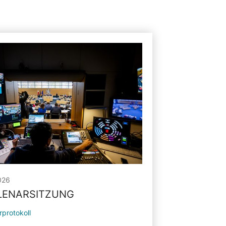
026
PLENARSITZUNG
rprotokoll