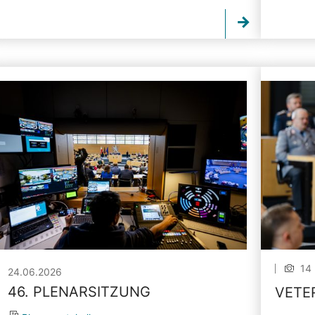
14 
24.06.2026
46. PLENARSITZUNG
VETE