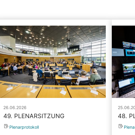
26.06.2026
25.06.2
49. PLENARSITZUNG
48. 
Plenarprotokoll
Plena