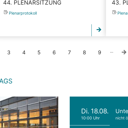
44. PLENARSITZUNG
43. 
Plenarprotokoll
Plena
…
3
4
5
6
7
8
9
TAGS
Di. 18.08.
Unte
10:00 Uhr
nicht ö