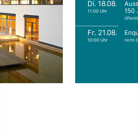
Di. 18.08.
Auss
150 
11:00 Uhr
öffentl
Fr. 21.08.
Enqu
10:00 Uhr
nicht ö