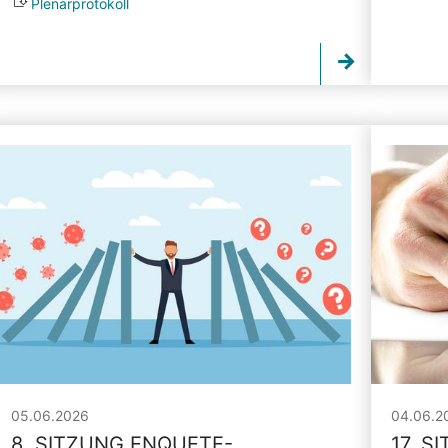
Plenarprotokoll
05.06.2026
04.06.2
8. SITZUNG ENQUETE-
17. S