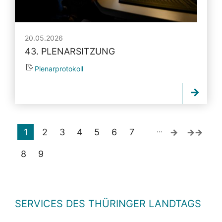
20.05.2026
43. PLENARSITZUNG
Plenarprotokoll
…
1
2
3
4
5
6
7
8
9
SERVICES DES THÜRINGER LANDTAGS