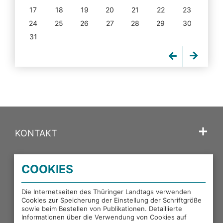
17
18
19
20
21
22
23
24
25
26
27
28
29
30
31
KONTAKT
SPRACHE
COOKIES
PORTALE DES THÜRINGER LANDTAGS
Die Internetseiten des Thüringer Landtags verwenden
Cookies zur Speicherung der Einstellung der Schriftgröße
sowie beim Bestellen von Publikationen. Detaillierte
EXTERNE LINKS
Informationen über die Verwendung von Cookies auf