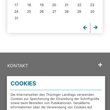
17
18
19
20
21
22
23
24
25
26
27
28
29
30
31
KONTAKT
SPRACHE
COOKIES
PORTALE DES THÜRINGER LANDTAGS
Die Internetseiten des Thüringer Landtags verwenden
Cookies zur Speicherung der Einstellung der Schriftgröße
sowie beim Bestellen von Publikationen. Detaillierte
EXTERNE LINKS
Informationen über die Verwendung von Cookies auf