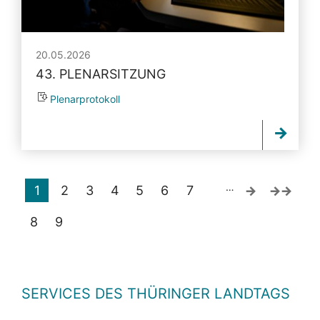
20.05.2026
43. PLENARSITZUNG
Plenarprotokoll
…
1
2
3
4
5
6
7
8
9
SERVICES DES THÜRINGER LANDTAGS