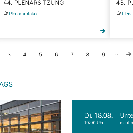
44. PLENARSITZUNG
43. 
Plenarprotokoll
Plena
…
3
4
5
6
7
8
9
TAGS
Di. 18.08.
Unte
10:00 Uhr
nicht ö