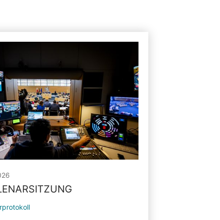
026
PLENARSITZUNG
rprotokoll