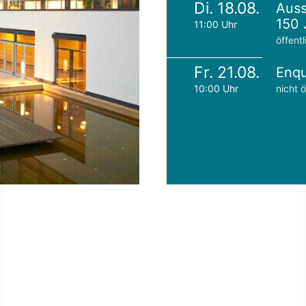
Di. 18.08.
Auss
150 
11:00 Uhr
öffentl
Fr. 21.08.
Enqu
10:00 Uhr
nicht ö