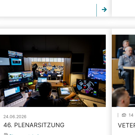
14 
24.06.2026
46. PLENARSITZUNG
VETE