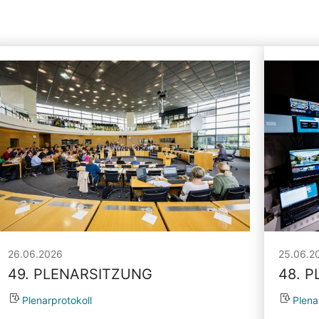
26.06.2026
25.06.2
49. PLENARSITZUNG
48. 
Plenarprotokoll
Plena