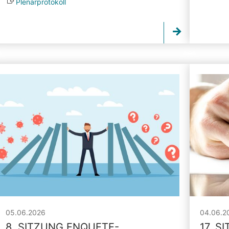
Plenarprotokoll
05.06.2026
04.06.2
8. SITZUNG ENQUETE-
17. S