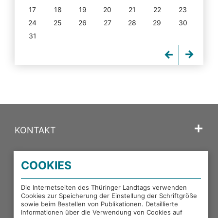
17
18
19
20
21
22
23
24
25
26
27
28
29
30
31
KONTAKT
SPRACHE
COOKIES
PORTALE DES THÜRINGER LANDTAGS
Die Internetseiten des Thüringer Landtags verwenden
Cookies zur Speicherung der Einstellung der Schriftgröße
sowie beim Bestellen von Publikationen. Detaillierte
EXTERNE LINKS
Informationen über die Verwendung von Cookies auf