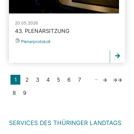
20.05.2026
43. PLENARSITZUNG
Plenarprotokoll
…
1
2
3
4
5
6
7
8
9
SERVICES DES THÜRINGER LANDTAGS