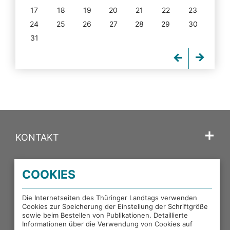
17
18
19
20
21
22
23
24
25
26
27
28
29
30
31
KONTAKT
SPRACHE
COOKIES
PORTALE DES THÜRINGER LANDTAGS
Die Internetseiten des Thüringer Landtags verwenden
Cookies zur Speicherung der Einstellung der Schriftgröße
sowie beim Bestellen von Publikationen. Detaillierte
EXTERNE LINKS
Informationen über die Verwendung von Cookies auf