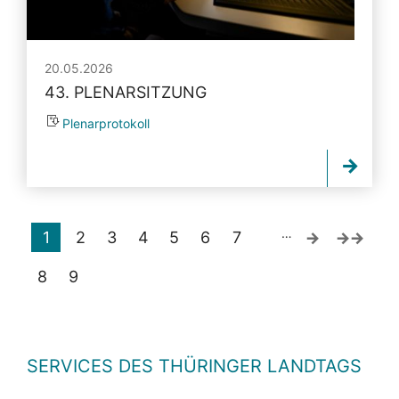
20.05.2026
43. PLENARSITZUNG
Plenarprotokoll
…
1
2
3
4
5
6
7
8
9
SERVICES DES THÜRINGER LANDTAGS