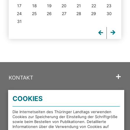
17
18
19
20
21
22
23
24
25
26
27
28
29
30
31
KONTAKT
SPRACHE
COOKIES
PORTALE DES THÜRINGER LANDTAGS
Die Internetseiten des Thüringer Landtags verwenden
Cookies zur Speicherung der Einstellung der Schriftgröße
sowie beim Bestellen von Publikationen. Detaillierte
EXTERNE LINKS
Informationen über die Verwendung von Cookies auf