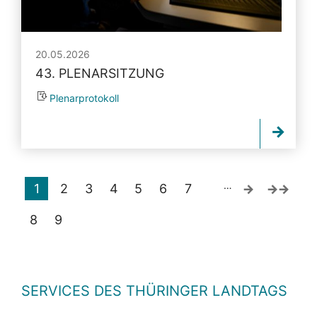
20.05.2026
43. PLENARSITZUNG
Plenarprotokoll
…
1
2
3
4
5
6
7
8
9
SERVICES DES THÜRINGER LANDTAGS