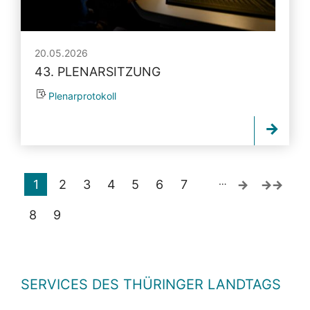
20.05.2026
43. PLENARSITZUNG
Plenarprotokoll
…
1
2
3
4
5
6
7
8
9
SERVICES DES THÜRINGER LANDTAGS