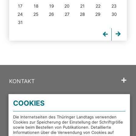
17
18
19
20
21
22
23
24
25
26
27
28
29
30
31
KONTAKT
SPRACHE
COOKIES
PORTALE DES THÜRINGER LANDTAGS
Die Internetseiten des Thüringer Landtags verwenden
Cookies zur Speicherung der Einstellung der Schriftgröße
sowie beim Bestellen von Publikationen. Detaillierte
EXTERNE LINKS
Informationen über die Verwendung von Cookies auf