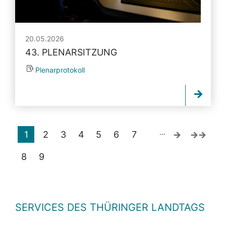
20.05.2026
43. PLENARSITZUNG
Plenarprotokoll
…
1
2
3
4
5
6
7
8
9
SERVICES DES THÜRINGER LANDTAGS