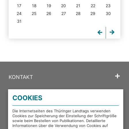
17
18
19
20
21
22
23
24
25
26
27
28
29
30
31
KONTAKT
SPRACHE
COOKIES
PORTALE DES THÜRINGER LANDTAGS
Die Internetseiten des Thüringer Landtags verwenden
Cookies zur Speicherung der Einstellung der Schriftgröße
sowie beim Bestellen von Publikationen. Detaillierte
EXTERNE LINKS
Informationen über die Verwendung von Cookies auf