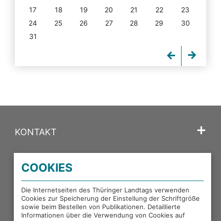
17
18
19
20
21
22
23
24
25
26
27
28
29
30
31
KONTAKT
SPRACHE
COOKIES
PORTALE DES THÜRINGER LANDTAGS
Die Internetseiten des Thüringer Landtags verwenden
Cookies zur Speicherung der Einstellung der Schriftgröße
sowie beim Bestellen von Publikationen. Detaillierte
EXTERNE LINKS
Informationen über die Verwendung von Cookies auf