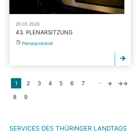
20.05.2026
43. PLENARSITZUNG
Plenarprotokoll
…
1
2
3
4
5
6
7
8
9
SERVICES DES THÜRINGER LANDTAGS