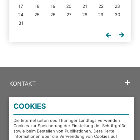
17
18
19
20
21
22
23
24
25
26
27
28
29
30
31
KONTAKT
SPRACHE
COOKIES
PORTALE DES THÜRINGER LANDTAGS
Die Internetseiten des Thüringer Landtags verwenden
Cookies zur Speicherung der Einstellung der Schriftgröße
sowie beim Bestellen von Publikationen. Detaillierte
EXTERNE LINKS
Informationen über die Verwendung von Cookies auf