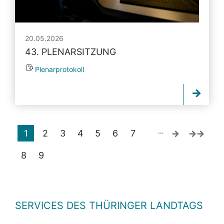
20.05.2026
43. PLENARSITZUNG
Plenarprotokoll
…
1
2
3
4
5
6
7
8
9
SERVICES DES THÜRINGER LANDTAGS