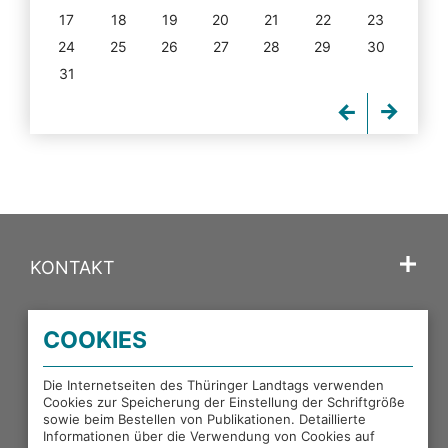
17
18
19
20
21
22
23
24
25
26
27
28
29
30
31
KONTAKT
SPRACHE
COOKIES
PORTALE DES THÜRINGER LANDTAGS
Die Internetseiten des Thüringer Landtags verwenden
Cookies zur Speicherung der Einstellung der Schriftgröße
sowie beim Bestellen von Publikationen. Detaillierte
EXTERNE LINKS
Informationen über die Verwendung von Cookies auf