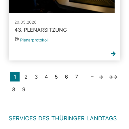
20.05.2026
43. PLENARSITZUNG
Plenarprotokoll
…
1
2
3
4
5
6
7
8
9
SERVICES DES THÜRINGER LANDTAGS