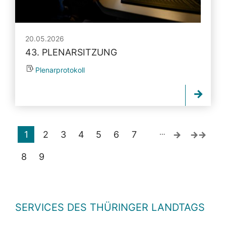
20.05.2026
43. PLENARSITZUNG
Plenarprotokoll
…
1
2
3
4
5
6
7
8
9
SERVICES DES THÜRINGER LANDTAGS