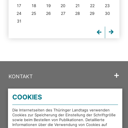
17
18
19
20
21
22
23
24
25
26
27
28
29
30
31
KONTAKT
SPRACHE
COOKIES
PORTALE DES THÜRINGER LANDTAGS
Die Internetseiten des Thüringer Landtags verwenden
Cookies zur Speicherung der Einstellung der Schriftgröße
sowie beim Bestellen von Publikationen. Detaillierte
EXTERNE LINKS
Informationen über die Verwendung von Cookies auf