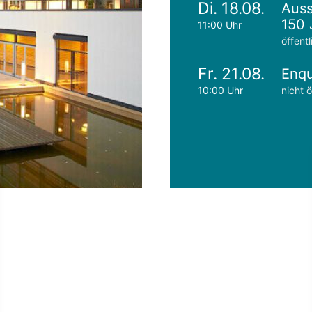
Di. 18.08.
Auss
150 
11:00 Uhr
öffentl
Fr. 21.08.
Enqu
10:00 Uhr
nicht ö