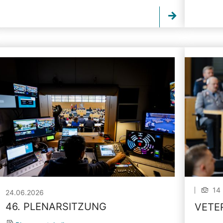
14 
24.06.2026
46. PLENARSITZUNG
VETE