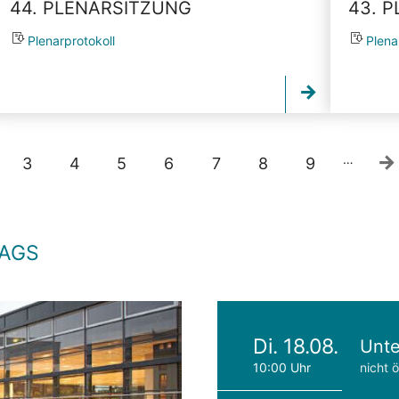
44. PLENARSITZUNG
43. 
Plenarprotokoll
Plena
…
3
4
5
6
7
8
9
TAGS
Di. 18.08.
Unte
10:00 Uhr
nicht ö