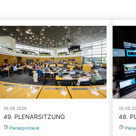
26.06.2026
25.06.2
49. PLENARSITZUNG
48. 
Plenarprotokoll
Plena