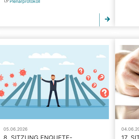
Plenarprotokoll
05.06.2026
04.06.2
8. SITZUNG ENQUETE-
17. S