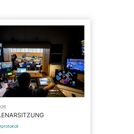
026
PLENARSITZUNG
rprotokoll