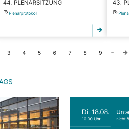
44. PLENARSITZUNG
43. 
Plenarprotokoll
Plena
…
3
4
5
6
7
8
9
TAGS
Di. 18.08.
Unte
10:00 Uhr
nicht ö