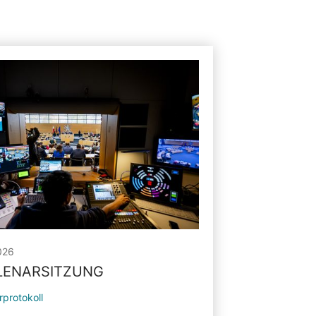
026
PLENARSITZUNG
rprotokoll