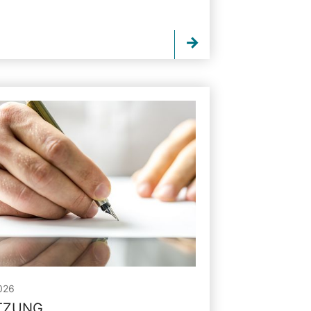
026
ITZUNG