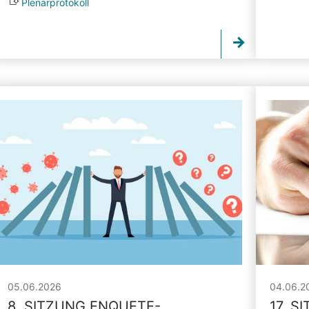
Plenarprotokoll
05.06.2026
04.06.2
8. SITZUNG ENQUETE-
17. S