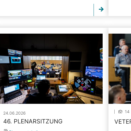
14 
24.06.2026
46. PLENARSITZUNG
VETE