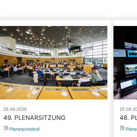
26.06.2026
25.06.2
49. PLENARSITZUNG
48. 
Plenarprotokoll
Plena