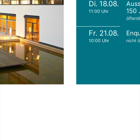
Di. 18.08.
Auss
150 
11:00 Uhr
öffentl
Fr. 21.08.
Enqu
10:00 Uhr
nicht ö