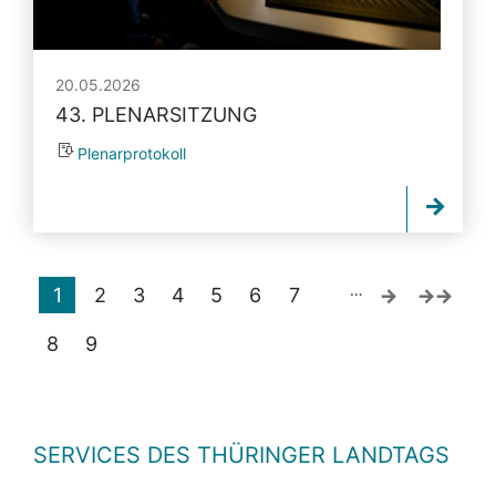
20.05.2026
43. PLENARSITZUNG
Plenarprotokoll
…
1
2
3
4
5
6
7
8
9
SERVICES DES THÜRINGER LANDTAGS