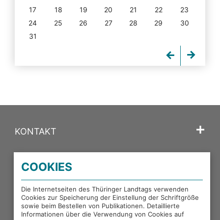
17
18
19
20
21
22
23
24
25
26
27
28
29
30
31
KONTAKT
SPRACHE
COOKIES
PORTALE DES THÜRINGER LANDTAGS
Die Internetseiten des Thüringer Landtags verwenden
Cookies zur Speicherung der Einstellung der Schriftgröße
sowie beim Bestellen von Publikationen. Detaillierte
EXTERNE LINKS
Informationen über die Verwendung von Cookies auf