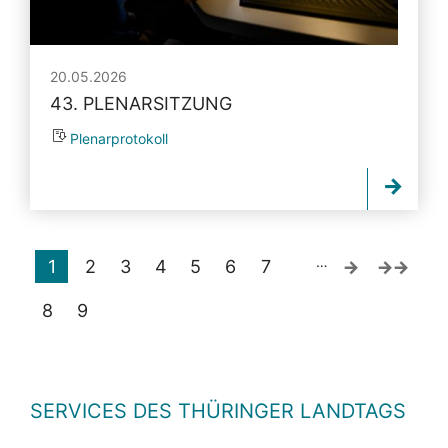
20.05.2026
43. PLENARSITZUNG
Plenarprotokoll
…
1
2
3
4
5
6
7
8
9
SERVICES DES THÜRINGER LANDTAGS