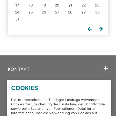
17
18
19
20
21
22
23
24
25
26
27
28
29
30
31
KONTAKT
SPRACHE
COOKIES
PORTALE DES THÜRINGER LANDTAGS
Die Internetseiten des Thüringer Landtags verwenden
Cookies zur Speicherung der Einstellung der Schriftgröße
sowie beim Bestellen von Publikationen. Detaillierte
EXTERNE LINKS
Informationen über die Verwendung von Cookies auf