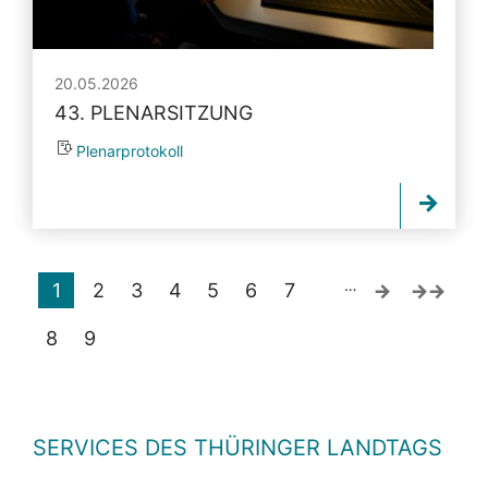
20.05.2026
43. PLENARSITZUNG
Plenarprotokoll
…
1
2
3
4
5
6
7
8
9
SERVICES DES THÜRINGER LANDTAGS