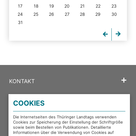
17
18
19
20
21
22
23
24
25
26
27
28
29
30
31
KONTAKT
SPRACHE
COOKIES
PORTALE DES THÜRINGER LANDTAGS
Die Internetseiten des Thüringer Landtags verwenden
Cookies zur Speicherung der Einstellung der Schriftgröße
sowie beim Bestellen von Publikationen. Detaillierte
EXTERNE LINKS
Informationen über die Verwendung von Cookies auf