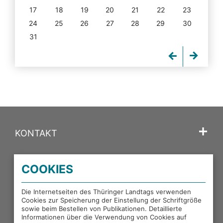
17
18
19
20
21
22
23
24
25
26
27
28
29
30
31
KONTAKT
SPRACHE
COOKIES
PORTALE DES THÜRINGER LANDTAGS
Die Internetseiten des Thüringer Landtags verwenden
Cookies zur Speicherung der Einstellung der Schriftgröße
sowie beim Bestellen von Publikationen. Detaillierte
EXTERNE LINKS
Informationen über die Verwendung von Cookies auf