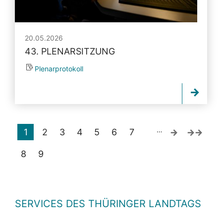
20.05.2026
43. PLENARSITZUNG
Plenarprotokoll
…
1
2
3
4
5
6
7
8
9
SERVICES DES THÜRINGER LANDTAGS