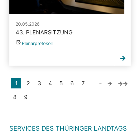
20.05.2026
43. PLENARSITZUNG
Plenarprotokoll
…
1
2
3
4
5
6
7
8
9
SERVICES DES THÜRINGER LANDTAGS