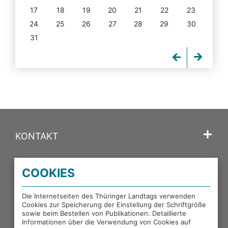
17
18
19
20
21
22
23
24
25
26
27
28
29
30
31
KONTAKT
SPRACHE
COOKIES
PORTALE DES THÜRINGER LANDTAGS
Die Internetseiten des Thüringer Landtags verwenden
Cookies zur Speicherung der Einstellung der Schriftgröße
sowie beim Bestellen von Publikationen. Detaillierte
EXTERNE LINKS
Informationen über die Verwendung von Cookies auf