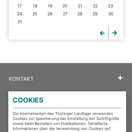
17
18
19
20
21
22
23
24
25
26
27
28
29
30
31
KONTAKT
SPRACHE
COOKIES
PORTALE DES THÜRINGER LANDTAGS
Die Internetseiten des Thüringer Landtags verwenden
Cookies zur Speicherung der Einstellung der Schriftgröße
sowie beim Bestellen von Publikationen. Detaillierte
EXTERNE LINKS
Informationen über die Verwendung von Cookies auf