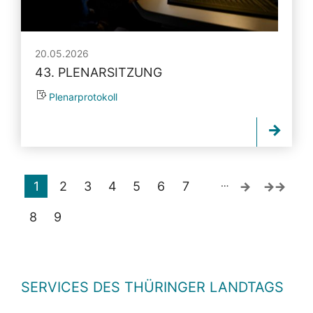
20.05.2026
43. PLENARSITZUNG
Plenarprotokoll
…
1
2
3
4
5
6
7
8
9
SERVICES DES THÜRINGER LANDTAGS