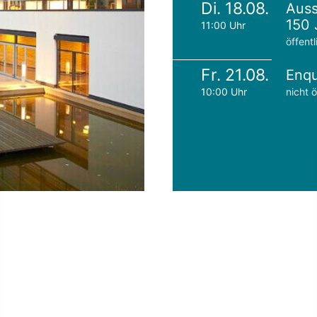
Di. 18.08.
Auss
150 
11:00 Uhr
öffentl
Fr. 21.08.
Enqu
10:00 Uhr
nicht ö