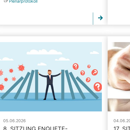
Plenarprotokoll
05.06.2026
04.06.2
8. SITZUNG ENQUETE-
17. S