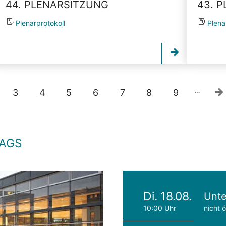
44. PLENARSITZUNG
43. 
Plenarprotokoll
Plena
…
3
4
5
6
7
8
9
TAGS
Di. 18.08.
Unte
10:00 Uhr
nicht ö