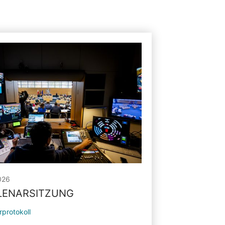
026
PLENARSITZUNG
rprotokoll