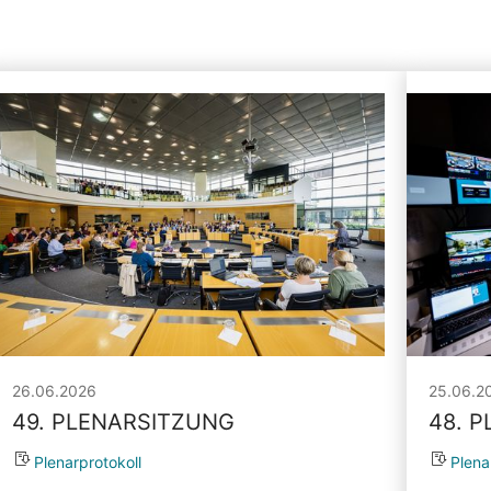
26.06.2026
25.06.2
49. PLENARSITZUNG
48. 
Plenarprotokoll
Plena