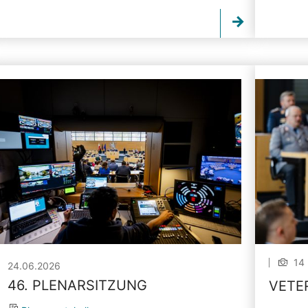
14 
24.06.2026
46. PLENARSITZUNG
VETE