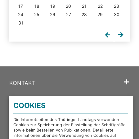
17
18
19
20
21
22
23
24
25
26
27
28
29
30
31
KONTAKT
SPRACHE
COOKIES
PORTALE DES THÜRINGER LANDTAGS
Die Internetseiten des Thüringer Landtags verwenden
Cookies zur Speicherung der Einstellung der Schriftgröße
sowie beim Bestellen von Publikationen. Detaillierte
EXTERNE LINKS
Informationen über die Verwendung von Cookies auf