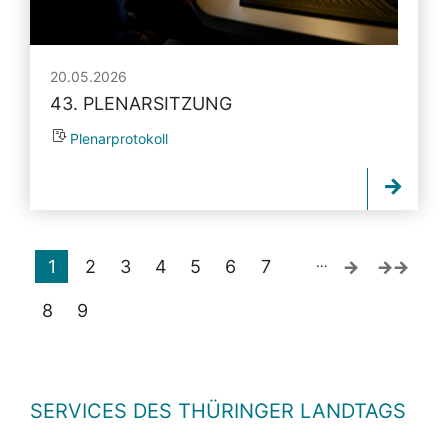
20.05.2026
43. PLENARSITZUNG
Plenarprotokoll
…
1
2
3
4
5
6
7
8
9
SERVICES DES THÜRINGER LANDTAGS