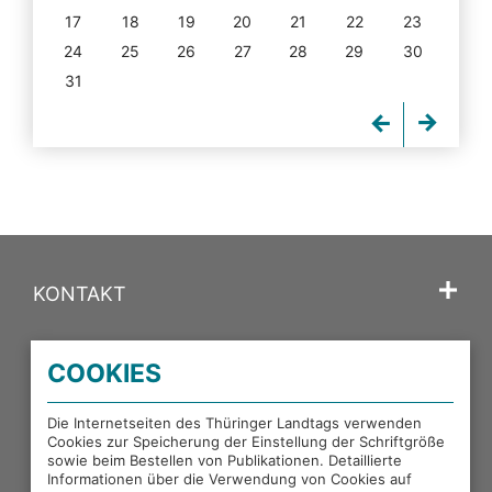
17
18
19
20
21
22
23
24
25
26
27
28
29
30
31
KONTAKT
SPRACHE
COOKIES
PORTALE DES THÜRINGER LANDTAGS
Die Internetseiten des Thüringer Landtags verwenden
Cookies zur Speicherung der Einstellung der Schriftgröße
sowie beim Bestellen von Publikationen. Detaillierte
EXTERNE LINKS
Informationen über die Verwendung von Cookies auf