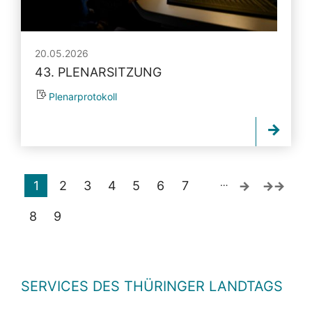
20.05.2026
43. PLENARSITZUNG
Plenarprotokoll
…
1
2
3
4
5
6
7
8
9
SERVICES DES THÜRINGER LANDTAGS