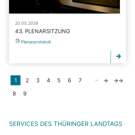
20.05.2026
43. PLENARSITZUNG
Plenarprotokoll
…
1
2
3
4
5
6
7
8
9
SERVICES DES THÜRINGER LANDTAGS