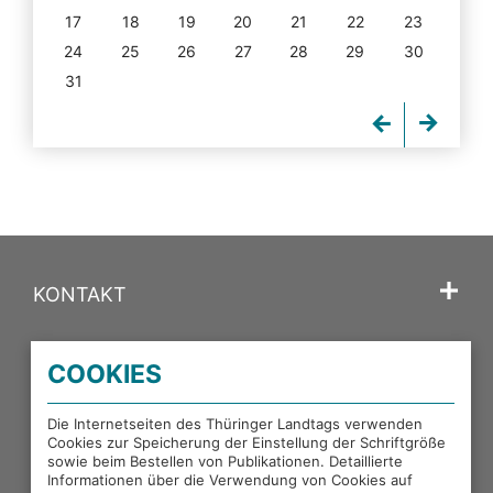
17
18
19
20
21
22
23
24
25
26
27
28
29
30
31
KONTAKT
SPRACHE
COOKIES
PORTALE DES THÜRINGER LANDTAGS
Die Internetseiten des Thüringer Landtags verwenden
Cookies zur Speicherung der Einstellung der Schriftgröße
sowie beim Bestellen von Publikationen. Detaillierte
EXTERNE LINKS
Informationen über die Verwendung von Cookies auf