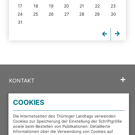
17
18
19
20
21
22
23
24
25
26
27
28
29
30
31
KONTAKT
SPRACHE
COOKIES
PORTALE DES THÜRINGER LANDTAGS
Die Internetseiten des Thüringer Landtags verwenden
Cookies zur Speicherung der Einstellung der Schriftgröße
sowie beim Bestellen von Publikationen. Detaillierte
EXTERNE LINKS
Informationen über die Verwendung von Cookies auf