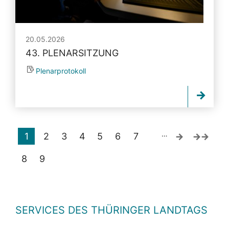
20.05.2026
43. PLENARSITZUNG
Plenarprotokoll
…
1
2
3
4
5
6
7
8
9
SERVICES DES THÜRINGER LANDTAGS