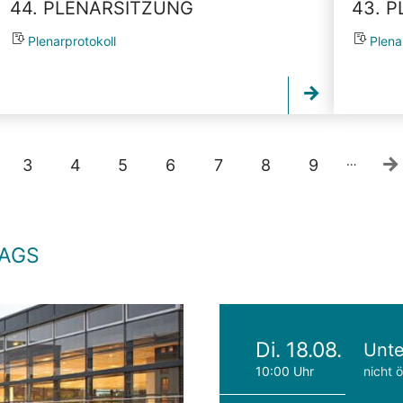
44. PLENARSITZUNG
43. 
Plenarprotokoll
Plena
…
3
4
5
6
7
8
9
TAGS
Di. 18.08.
Unte
10:00 Uhr
nicht ö