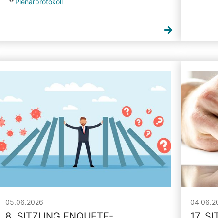
Plenarprotokoll
05.06.2026
04.06.2
8. SITZUNG ENQUETE-
17. S