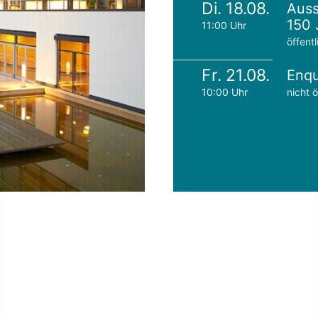
Di. 18.08.
Auss
150 
11:00 Uhr
öffentl
Fr. 21.08.
Enqu
10:00 Uhr
nicht ö