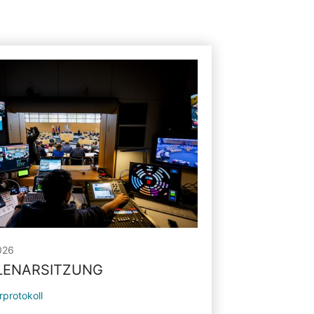
026
PLENARSITZUNG
rprotokoll