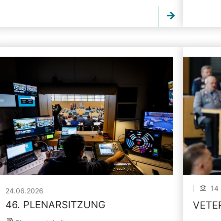
14 
24.06.2026
46. PLENARSITZUNG
VETE