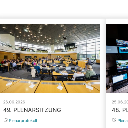
26.06.2026
25.06.2
49. PLENARSITZUNG
48. 
Plenarprotokoll
Plena