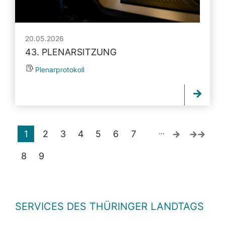
20.05.2026
43. PLENARSITZUNG
Plenarprotokoll
…
1
2
3
4
5
6
7
8
9
SERVICES DES THÜRINGER LANDTAGS