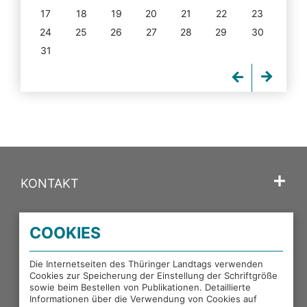
17
18
19
20
21
22
23
24
25
26
27
28
29
30
31
KONTAKT
SPRACHE
COOKIES
PORTALE DES THÜRINGER LANDTAGS
Die Internetseiten des Thüringer Landtags verwenden
Cookies zur Speicherung der Einstellung der Schriftgröße
sowie beim Bestellen von Publikationen. Detaillierte
EXTERNE LINKS
Informationen über die Verwendung von Cookies auf