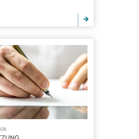
026
ITZUNG