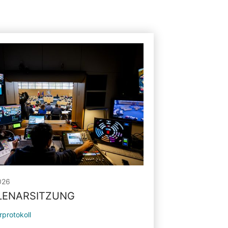
026
PLENARSITZUNG
rprotokoll