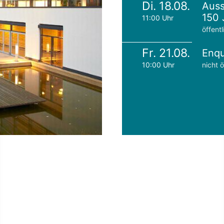
Di. 18.08.
Auss
150 
11:00 Uhr
öffentl
Fr. 21.08.
Enqu
10:00 Uhr
nicht ö