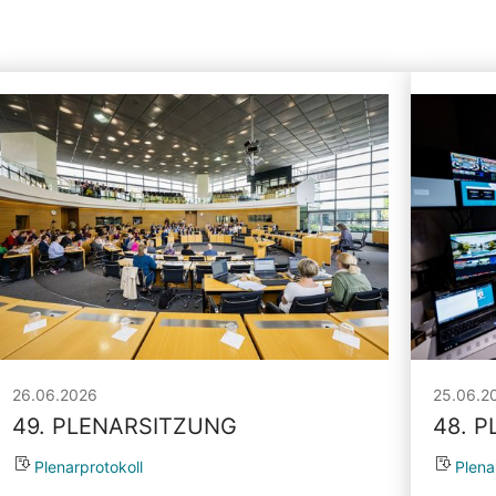
26.06.2026
25.06.2
49. PLENARSITZUNG
48. 
Plenarprotokoll
Plena