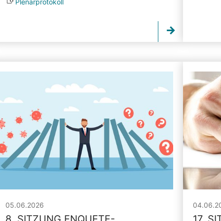
Plenarprotokoll
05.06.2026
04.06.2
8. SITZUNG ENQUETE-
17. S