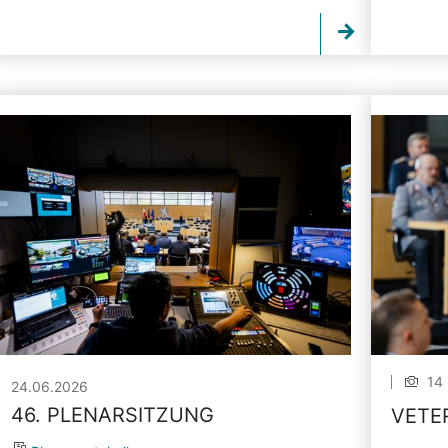
14 
24.06.2026
46. PLENARSITZUNG
VETE