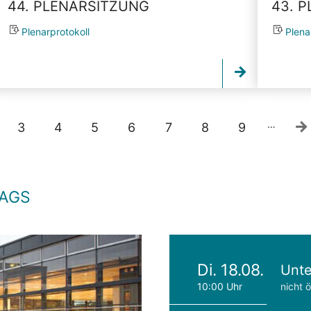
44. PLENARSITZUNG
43. 
Plenarprotokoll
Plena
…
3
4
5
6
7
8
9
TAGS
Di. 18.08.
Unte
10:00 Uhr
nicht ö