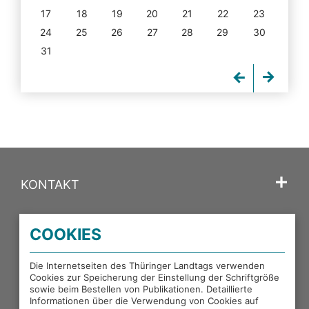
17
18
19
20
21
22
23
24
25
26
27
28
29
30
31
KONTAKT
SPRACHE
COOKIES
PORTALE DES THÜRINGER LANDTAGS
Die Internetseiten des Thüringer Landtags verwenden
Cookies zur Speicherung der Einstellung der Schriftgröße
sowie beim Bestellen von Publikationen. Detaillierte
EXTERNE LINKS
Informationen über die Verwendung von Cookies auf