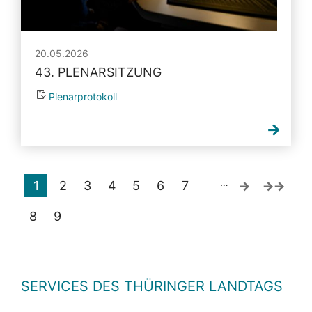
20.05.2026
43. PLENARSITZUNG
Plenarprotokoll
…
1
2
3
4
5
6
7
8
9
SERVICES DES THÜRINGER LANDTAGS