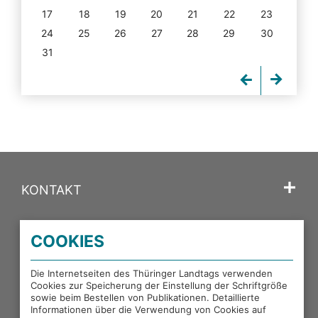
17
18
19
20
21
22
23
24
25
26
27
28
29
30
31
KONTAKT
SPRACHE
COOKIES
PORTALE DES THÜRINGER LANDTAGS
Die Internetseiten des Thüringer Landtags verwenden
Cookies zur Speicherung der Einstellung der Schriftgröße
sowie beim Bestellen von Publikationen. Detaillierte
EXTERNE LINKS
Informationen über die Verwendung von Cookies auf