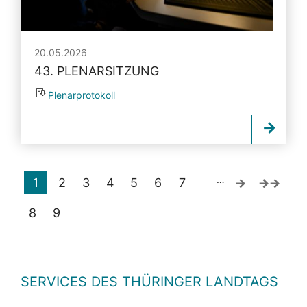
20.05.2026
43. PLENARSITZUNG
Plenarprotokoll
…
1
2
3
4
5
6
7
8
9
SERVICES DES THÜRINGER LANDTAGS