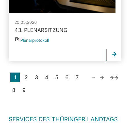
20.05.2026
43. PLENARSITZUNG
Plenarprotokoll
…
1
2
3
4
5
6
7
8
9
SERVICES DES THÜRINGER LANDTAGS