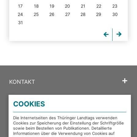
17
18
19
20
21
22
23
24
25
26
27
28
29
30
31
KONTAKT
SPRACHE
COOKIES
PORTALE DES THÜRINGER LANDTAGS
Die Internetseiten des Thüringer Landtags verwenden
Cookies zur Speicherung der Einstellung der Schriftgröße
sowie beim Bestellen von Publikationen. Detaillierte
EXTERNE LINKS
Informationen über die Verwendung von Cookies auf