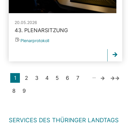
20.05.2026
43. PLENARSITZUNG
Plenarprotokoll
…
1
2
3
4
5
6
7
8
9
SERVICES DES THÜRINGER LANDTAGS