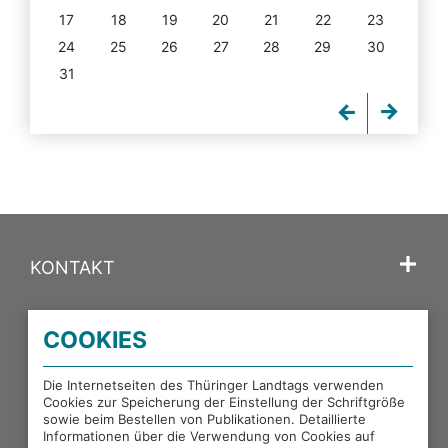
17
18
19
20
21
22
23
24
25
26
27
28
29
30
31
KONTAKT
SPRACHE
COOKIES
PORTALE DES THÜRINGER LANDTAGS
Die Internetseiten des Thüringer Landtags verwenden
Cookies zur Speicherung der Einstellung der Schriftgröße
sowie beim Bestellen von Publikationen. Detaillierte
EXTERNE LINKS
Informationen über die Verwendung von Cookies auf