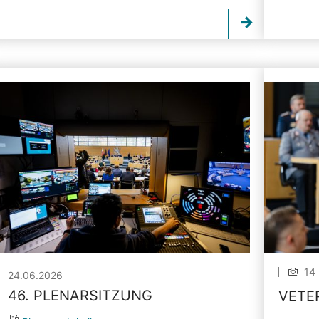
14 
24.06.2026
46. PLENARSITZUNG
VETE