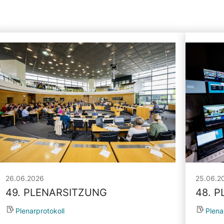
26.06.2026
25.06.2
49. PLENARSITZUNG
48. 
Plenarprotokoll
Plena