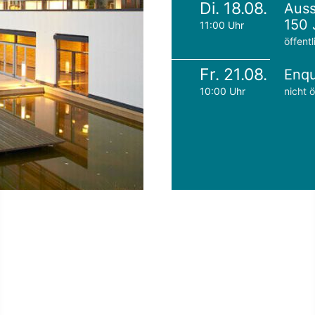
Di. 18.08.
Auss
150 
11:00 Uhr
öffentl
Fr. 21.08.
Enqu
10:00 Uhr
nicht ö