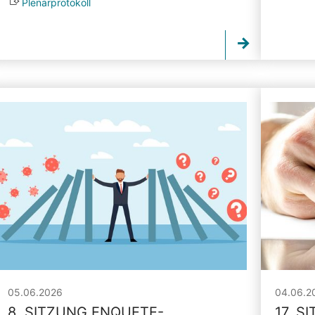
Plenarprotokoll
05.06.2026
04.06.2
8. SITZUNG ENQUETE-
17. S