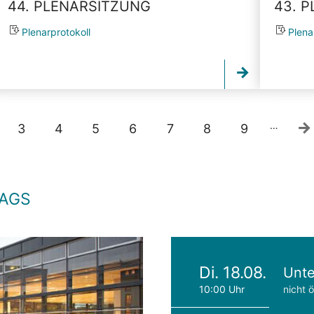
44. PLENARSITZUNG
43. 
Plenarprotokoll
Plena
…
3
4
5
6
7
8
9
TAGS
Di. 18.08.
Unte
10:00 Uhr
nicht ö