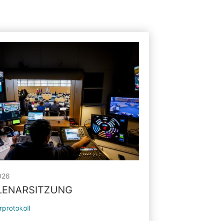
026
PLENARSITZUNG
rprotokoll