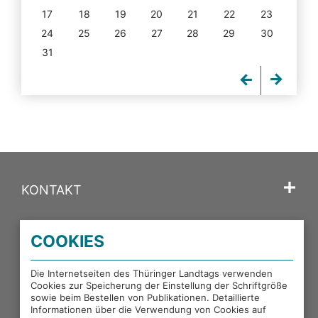
17
18
19
20
21
22
23
24
25
26
27
28
29
30
31
KONTAKT
SPRACHE
COOKIES
PORTALE DES THÜRINGER LANDTAGS
Die Internetseiten des Thüringer Landtags verwenden
Cookies zur Speicherung der Einstellung der Schriftgröße
sowie beim Bestellen von Publikationen. Detaillierte
EXTERNE LINKS
Informationen über die Verwendung von Cookies auf