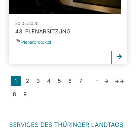
20.05.2026
43. PLENARSITZUNG
Plenarprotokoll
…
1
2
3
4
5
6
7
8
9
SERVICES DES THÜRINGER LANDTAGS