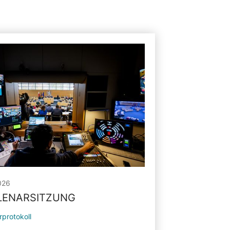
026
PLENARSITZUNG
rprotokoll