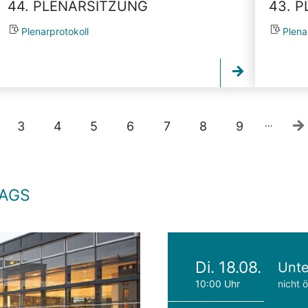
44. PLENARSITZUNG
43. 
Plenarprotokoll
Plena
…
3
4
5
6
7
8
9
TAGS
Di. 18.08.
Unte
10:00 Uhr
nicht ö