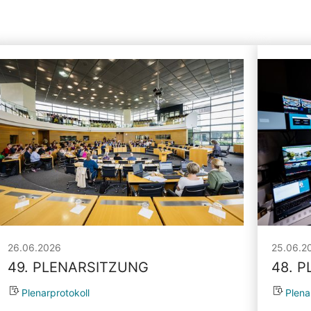
26.06.2026
25.06.2
49. PLENARSITZUNG
48. 
Plenarprotokoll
Plena