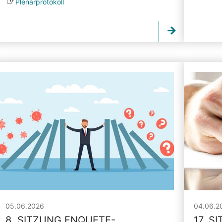
Plenarprotokoll
05.06.2026
04.06.2
8. SITZUNG ENQUETE-
17. S