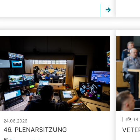
14 
24.06.2026
46. PLENARSITZUNG
VETE