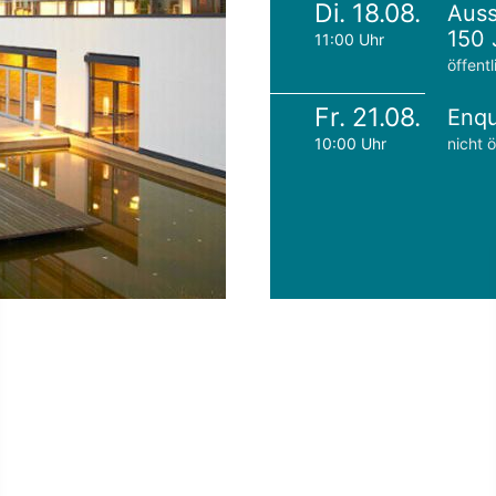
Di. 18.08.
Auss
150 
11:00 Uhr
öffentl
Fr. 21.08.
Enqu
10:00 Uhr
nicht ö