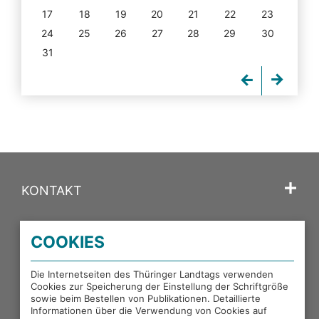
17
18
19
20
21
22
23
24
25
26
27
28
29
30
31
KONTAKT
SPRACHE
COOKIES
PORTALE DES THÜRINGER LANDTAGS
Die Internetseiten des Thüringer Landtags verwenden
Cookies zur Speicherung der Einstellung der Schriftgröße
sowie beim Bestellen von Publikationen. Detaillierte
EXTERNE LINKS
Informationen über die Verwendung von Cookies auf