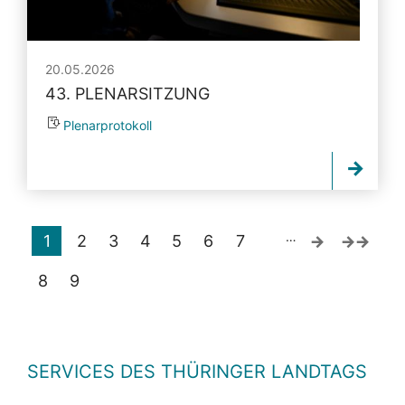
20.05.2026
43. PLENARSITZUNG
Plenarprotokoll
…
1
2
3
4
5
6
7
8
9
SERVICES DES THÜRINGER LANDTAGS