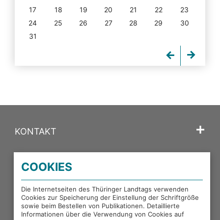
17
18
19
20
21
22
23
24
25
26
27
28
29
30
31
KONTAKT
SPRACHE
COOKIES
PORTALE DES THÜRINGER LANDTAGS
Die Internetseiten des Thüringer Landtags verwenden
Cookies zur Speicherung der Einstellung der Schriftgröße
sowie beim Bestellen von Publikationen. Detaillierte
EXTERNE LINKS
Informationen über die Verwendung von Cookies auf