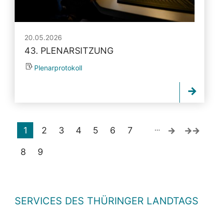
20.05.2026
43. PLENARSITZUNG
Plenarprotokoll
…
1
2
3
4
5
6
7
8
9
SERVICES DES THÜRINGER LANDTAGS