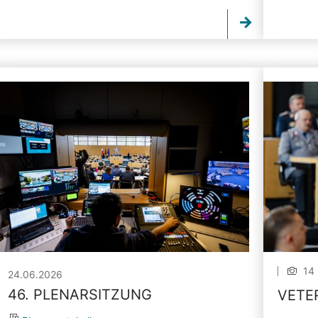
14 
24.06.2026
46. PLENARSITZUNG
VETE