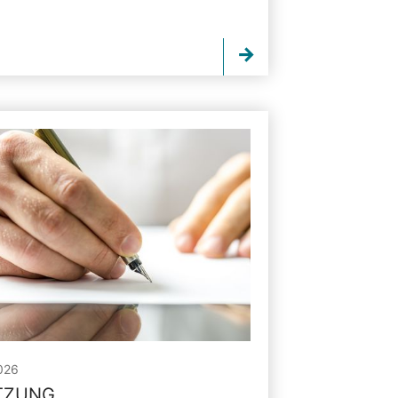
026
ITZUNG