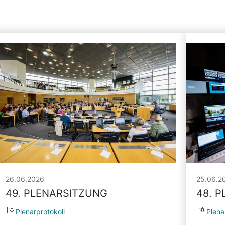
26.06.2026
25.06.2
49. PLENARSITZUNG
48. 
Plenarprotokoll
Plena