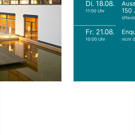
Di. 18.08.
Auss
150 
11:00 Uhr
öffentl
Fr. 21.08.
Enqu
10:00 Uhr
nicht ö