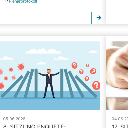
Plenarprotokoll
05.06.2026
04.06.2
8. SITZUNG ENQUETE-
17. S