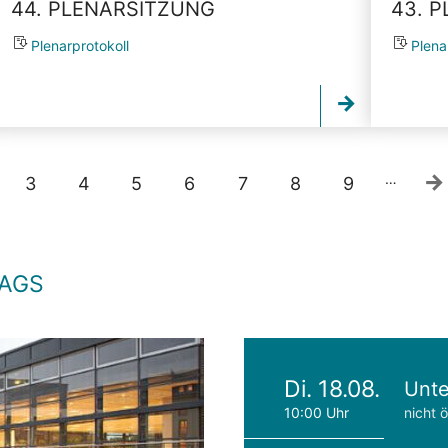
44. PLENARSITZUNG
43. 
Plenarprotokoll
Plena
…
3
4
5
6
7
8
9
TAGS
Di. 18.08.
Unte
10:00 Uhr
nicht ö