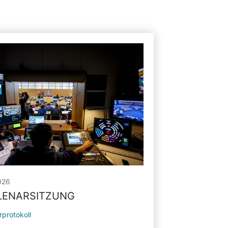
026
PLENARSITZUNG
rprotokoll