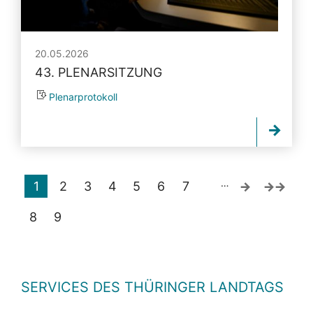
20.05.2026
43. PLENARSITZUNG
Plenarprotokoll
…
1
2
3
4
5
6
7
8
9
SERVICES DES THÜRINGER LANDTAGS