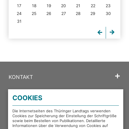
17
18
19
20
21
22
23
24
25
26
27
28
29
30
31
KONTAKT
SPRACHE
COOKIES
PORTALE DES THÜRINGER LANDTAGS
Die Internetseiten des Thüringer Landtags verwenden
Cookies zur Speicherung der Einstellung der Schriftgröße
sowie beim Bestellen von Publikationen. Detaillierte
EXTERNE LINKS
Informationen über die Verwendung von Cookies auf