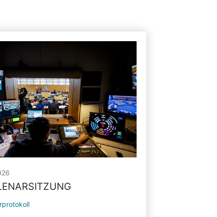
026
PLENARSITZUNG
rprotokoll