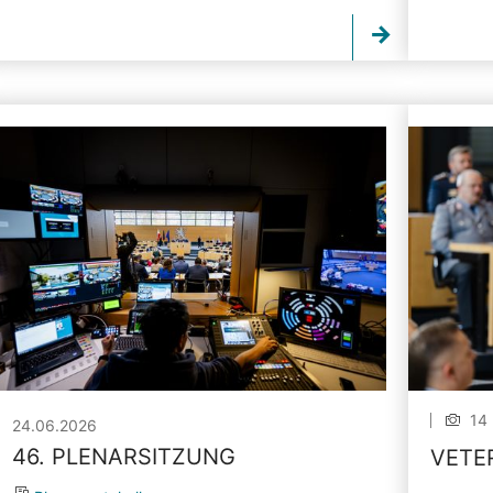
14 
24.06.2026
46. PLENARSITZUNG
VETE