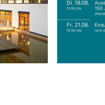
Di. 18.08.
Auss
150 
11:00 Uhr
öffentl
Fr. 21.08.
Enqu
10:00 Uhr
nicht ö