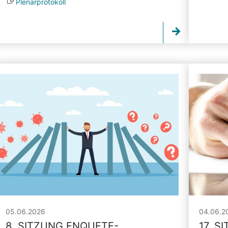
Plenarprotokoll
05.06.2026
04.06.2
8. SITZUNG ENQUETE-
17. S