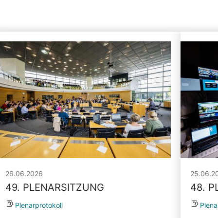
26.06.2026
25.06.2
49. PLENARSITZUNG
48. 
Plenarprotokoll
Plena