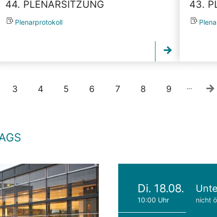
44. PLENARSITZUNG
43. 
Plenarprotokoll
Plena
…
3
4
5
6
7
8
9
TAGS
Di. 18.08.
Unte
10:00 Uhr
nicht ö