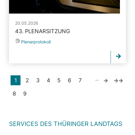
20.05.2026
43. PLENARSITZUNG
Plenarprotokoll
…
1
2
3
4
5
6
7
8
9
SERVICES DES THÜRINGER LANDTAGS