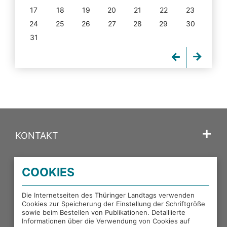
17
18
19
20
21
22
23
24
25
26
27
28
29
30
31
KONTAKT
SPRACHE
COOKIES
PORTALE DES THÜRINGER LANDTAGS
Die Internetseiten des Thüringer Landtags verwenden
Cookies zur Speicherung der Einstellung der Schriftgröße
sowie beim Bestellen von Publikationen. Detaillierte
EXTERNE LINKS
Informationen über die Verwendung von Cookies auf