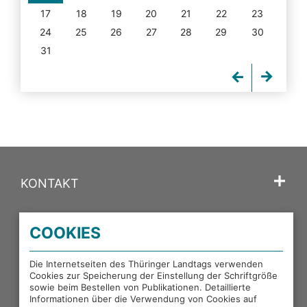
17
18
19
20
21
22
23
24
25
26
27
28
29
30
31
KONTAKT
SPRACHE
COOKIES
PORTALE DES THÜRINGER LANDTAGS
Die Internetseiten des Thüringer Landtags verwenden
Cookies zur Speicherung der Einstellung der Schriftgröße
sowie beim Bestellen von Publikationen. Detaillierte
EXTERNE LINKS
Informationen über die Verwendung von Cookies auf