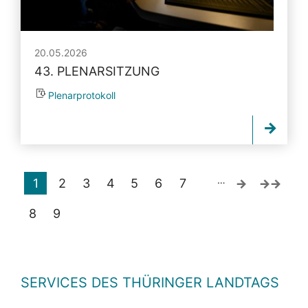
20.05.2026
43. PLENARSITZUNG
Plenarprotokoll
…
1
2
3
4
5
6
7
8
9
SERVICES DES THÜRINGER LANDTAGS