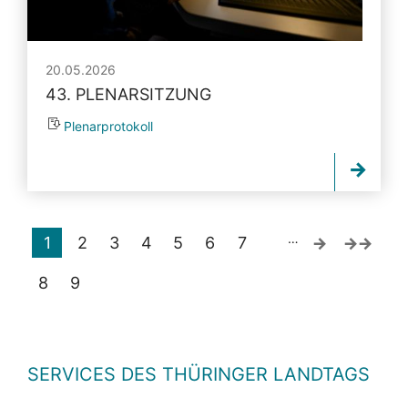
20.05.2026
43. PLENARSITZUNG
Plenarprotokoll
…
1
2
3
4
5
6
7
8
9
SERVICES DES THÜRINGER LANDTAGS