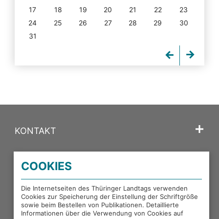
17
18
19
20
21
22
23
24
25
26
27
28
29
30
31
KONTAKT
SPRACHE
COOKIES
PORTALE DES THÜRINGER LANDTAGS
Die Internetseiten des Thüringer Landtags verwenden
Cookies zur Speicherung der Einstellung der Schriftgröße
sowie beim Bestellen von Publikationen. Detaillierte
EXTERNE LINKS
Informationen über die Verwendung von Cookies auf