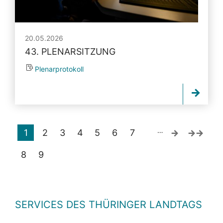
20.05.2026
43. PLENARSITZUNG
Plenarprotokoll
…
1
2
3
4
5
6
7
8
9
SERVICES DES THÜRINGER LANDTAGS