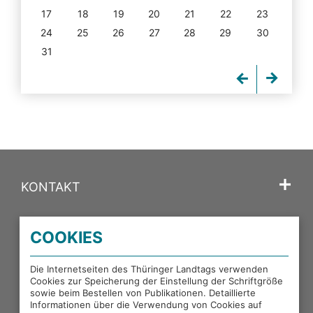
17
18
19
20
21
22
23
24
25
26
27
28
29
30
31
KONTAKT
SPRACHE
COOKIES
PORTALE DES THÜRINGER LANDTAGS
Die Internetseiten des Thüringer Landtags verwenden
Cookies zur Speicherung der Einstellung der Schriftgröße
sowie beim Bestellen von Publikationen. Detaillierte
EXTERNE LINKS
Informationen über die Verwendung von Cookies auf