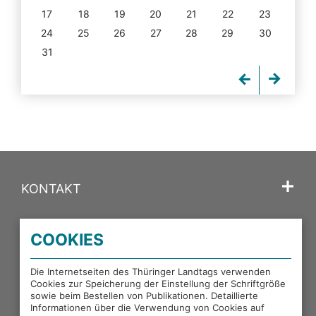
17
18
19
20
21
22
23
24
25
26
27
28
29
30
31
KONTAKT
SPRACHE
COOKIES
PORTALE DES THÜRINGER LANDTAGS
Die Internetseiten des Thüringer Landtags verwenden
Cookies zur Speicherung der Einstellung der Schriftgröße
sowie beim Bestellen von Publikationen. Detaillierte
EXTERNE LINKS
Informationen über die Verwendung von Cookies auf