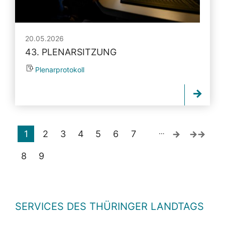
20.05.2026
43. PLENARSITZUNG
Plenarprotokoll
…
1
2
3
4
5
6
7
8
9
SERVICES DES THÜRINGER LANDTAGS