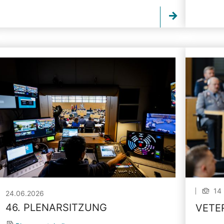
14 
24.06.2026
46. PLENARSITZUNG
VETE