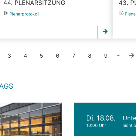
44. PLENARSITZUNG
43. 
Plenarprotokoll
Plena
…
3
4
5
6
7
8
9
TAGS
Di. 18.08.
Unte
10:00 Uhr
nicht ö