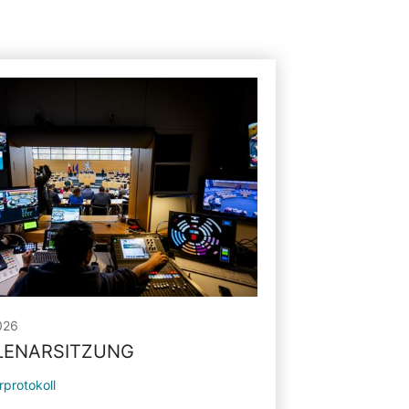
026
PLENARSITZUNG
rprotokoll