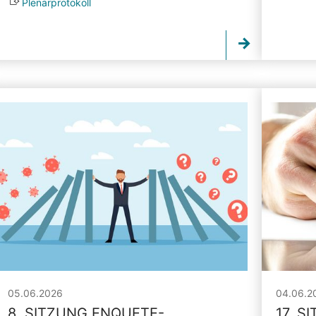
Plenarprotokoll
05.06.2026
04.06.2
8. SITZUNG ENQUETE-
17. S