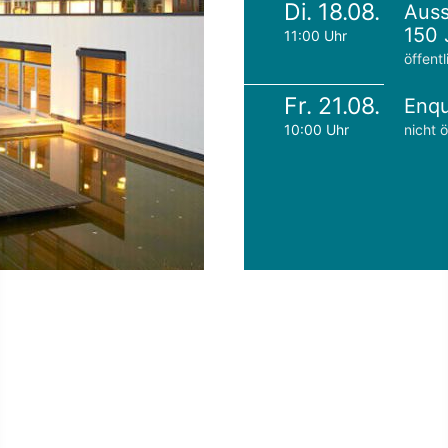
Di. 18.08.
Auss
150 
11:00 Uhr
öffentl
Fr. 21.08.
Enqu
10:00 Uhr
nicht ö