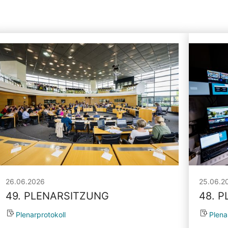
26.06.2026
25.06.2
49. PLENARSITZUNG
48. 
Plenarprotokoll
Plena