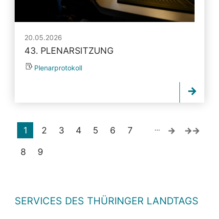
20.05.2026
43. PLENARSITZUNG
Plenarprotokoll
…
1
2
3
4
5
6
7
8
9
SERVICES DES THÜRINGER LANDTAGS