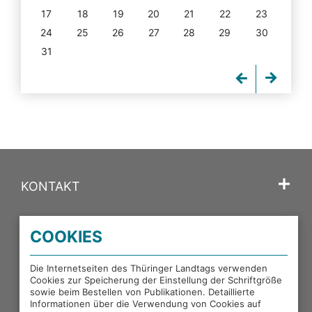
17
18
19
20
21
22
23
24
25
26
27
28
29
30
31
KONTAKT
SPRACHE
COOKIES
PORTALE DES THÜRINGER LANDTAGS
Die Internetseiten des Thüringer Landtags verwenden
Cookies zur Speicherung der Einstellung der Schriftgröße
sowie beim Bestellen von Publikationen. Detaillierte
EXTERNE LINKS
Informationen über die Verwendung von Cookies auf